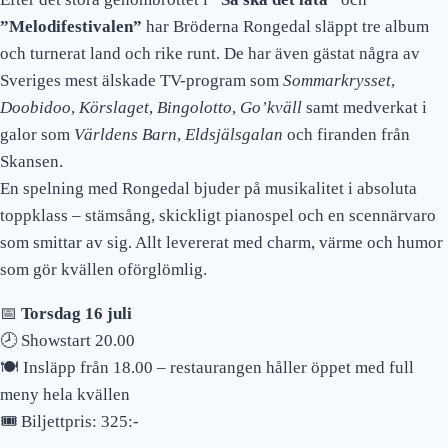
”Melodifestivalen”
har Bröderna Rongedal släppt tre album
och turnerat land och rike runt. De har även gästat några av
Sveriges mest älskade TV-program som
Sommarkrysset
,
Doobidoo
,
Körslaget
,
Bingolotto
,
Go’kväll
samt medverkat i
galor som
Världens Barn
,
Eldsjälsgalan
och firanden från
Skansen.
En spelning med Rongedal bjuder på musikalitet i absoluta
toppklass – stämsång, skickligt pianospel och en scennärvaro
som smittar av sig. Allt levererat med charm, värme och humor
som gör kvällen oförglömlig.
📅
Torsdag 16 juli
🕗 Showstart 20.00
🍽 Insläpp från 18.00 – restaurangen håller öppet med full
meny hela kvällen
🎟 Biljettpris: 325:-