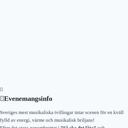
Evenemangsinfo
Sveriges mest musikaliska tvillingar intar scenen för en kväll
fylld av energi, värme och musikalisk briljans!
Efter det stora genombrottet i
”Så ska det låta”
och