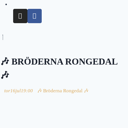
🎶 BRÖDERNA RONGEDAL
🎶
tor
16
jul
19:00
🎶 Bröderna Rongedal 🎶