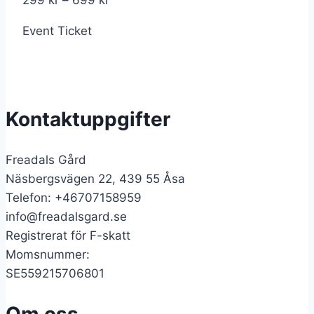
299
kr
–
699
kr
299 kr
Event Ticket
till
699 kr
Kontaktuppgifter
Freadals Gård
Näsbergsvägen 22, 439 55 Åsa
Telefon: +46707158959
info@freadalsgard.se
Registrerat för F-skatt
Momsnummer:
SE559215706801
Om oss