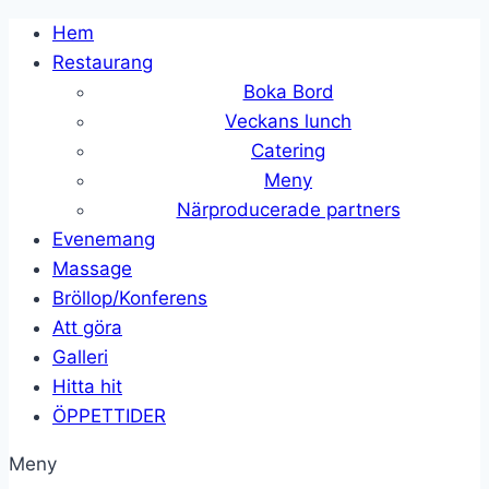
Skip
Hem
to
Restaurang
content
Boka Bord
Veckans lunch
Catering
Meny
Närproducerade partners
Evenemang
Massage
Bröllop/Konferens
Att göra
Galleri
Hitta hit
ÖPPETTIDER
Meny