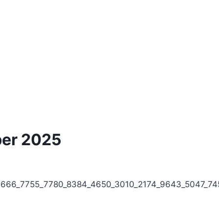
ber 2025
_9666_7755_7780_8384_4650_3010_2174_9643_5047_7