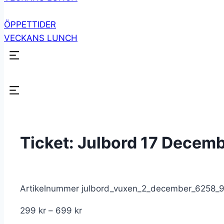
ÖPPETTIDER
VECKANS LUNCH
Ticket: Julbord 17 Decem
Artikelnummer
julbord_vuxen_2_december_6258
Prisintervall:
299
kr
–
699
kr
299 kr