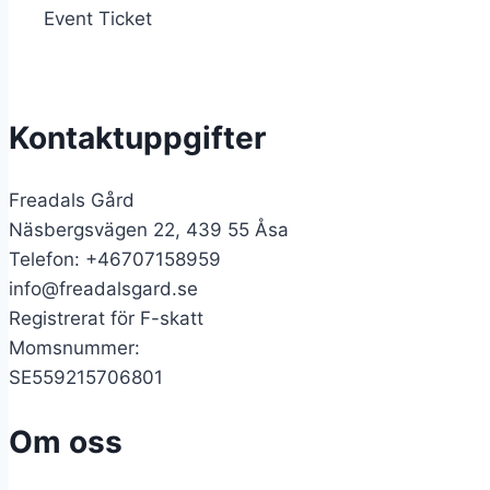
Event Ticket
till
699 kr
Kontaktuppgifter
Freadals Gård
Näsbergsvägen 22, 439 55 Åsa
Telefon: +46707158959
info@freadalsgard.se
Registrerat för F-skatt
Momsnummer:
SE559215706801
Om oss