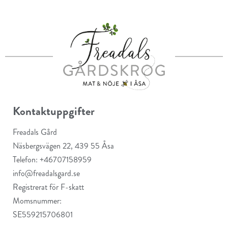
Kontaktuppgifter
Freadals Gård
Näsbergsvägen 22, 439 55 Åsa
Telefon: +46707158959
info@freadalsgard.se
Registrerat för F-skatt
Momsnummer:
SE559215706801