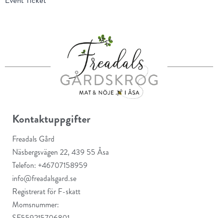
Event Ticket
Kontaktuppgifter
Freadals Gård
Näsbergsvägen 22, 439 55 Åsa
Telefon: +46707158959
info@freadalsgard.se
Registrerat för F-skatt
Momsnummer:
SE559215706801