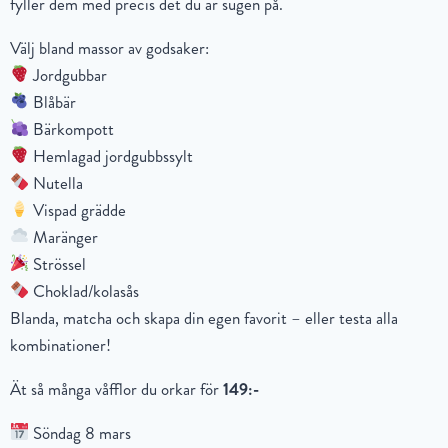
fyller dem med precis det du är sugen på.
Välj bland massor av godsaker:
Jordgubbar
Blåbär
Bärkompott
Hemlagad jordgubbssylt
Nutella
Vispad grädde
Maränger
Strössel
Choklad/kolasås
Blanda, matcha och skapa din egen favorit – eller testa alla
kombinationer!
Ät så många våfflor du orkar för
149:-
Söndag 8 mars