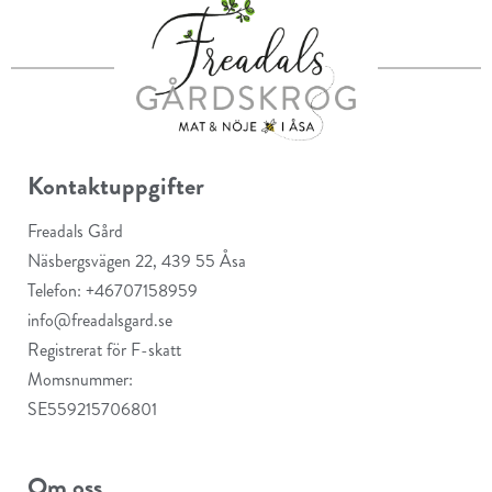
Kontaktuppgifter
Freadals Gård
Näsbergsvägen 22, 439 55 Åsa
Telefon: +46707158959
info@freadalsgard.se
Registrerat för F-skatt
Momsnummer:
SE559215706801
Om oss