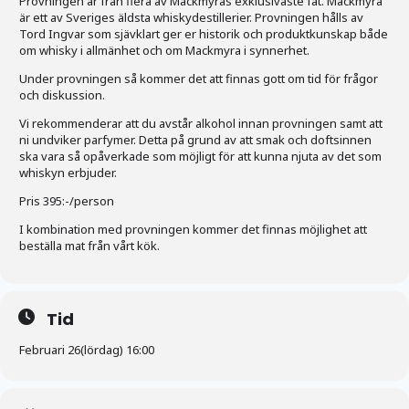
Provningen är från flera av Mackmyras exklusivaste fat. Mackmyra
är ett av Sveriges äldsta whiskydestillerier. Provningen hålls av
Tord Ingvar som sjävklart ger er historik och produktkunskap både
om whisky i allmänhet och om Mackmyra i synnerhet.
Under provningen så kommer det att finnas gott om tid för frågor
och diskussion.
Vi rekommenderar att du avstår alkohol innan provningen samt att
ni undviker parfymer. Detta på grund av att smak och doftsinnen
ska vara så opåverkade som möjligt för att kunna njuta av det som
whiskyn erbjuder.
Pris 395:-/person
I kombination med provningen kommer det finnas möjlighet att
beställa mat från vårt kök.
Tid
Februari 26(lördag) 16:00