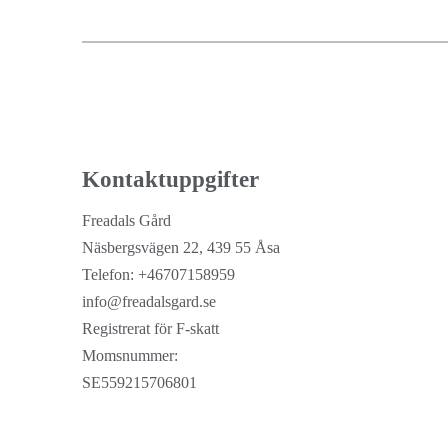
Kontaktuppgifter
Freadals Gård
Näsbergsvägen 22, 439 55 Åsa
Telefon: +46707158959
info@freadalsgard.se
Registrerat för F-skatt
Momsnummer:
SE559215706801