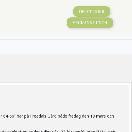
ÖPPETTIDER
VECKANS LUNCH
rier 64-66” här på Freadals Gård både fredag den 18 mars och
ytt speldatum under tidigt vår -23 för uppföljaren ”Hits- och