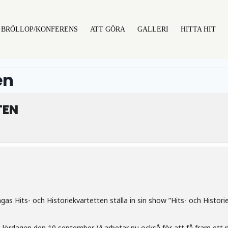
BRÖLLOP/KONFERENS
ATT GÖRA
GALLERI
HITTA HIT
en
TEN
gas Hits- och Historiekvartetten ställa in sin show ”Hits- och Histo
n lördagen den 10 september. Vi arbetar nu också för att få fram ett n