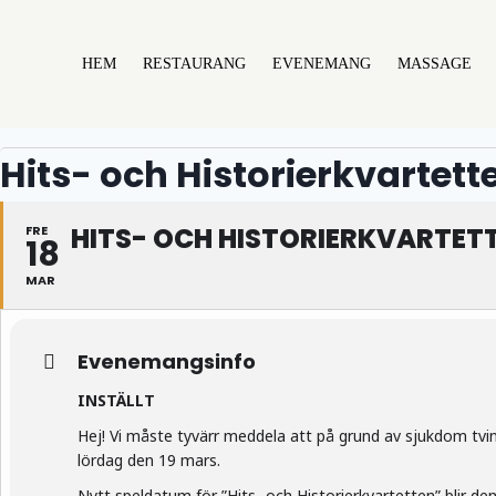
HEM
RESTAURANG
EVENEMANG
MASSAGE
Hits- och Historierkvartett
HITS- OCH HISTORIERKVARTET
FRE
18
MAR
Evenemangsinfo
INSTÄLLT
Hej! Vi måste tyvärr meddela att på grund av sjukdom tvin
lördag den 19 mars.
Nytt speldatum för ”Hits- och Historierkvartetten” blir de