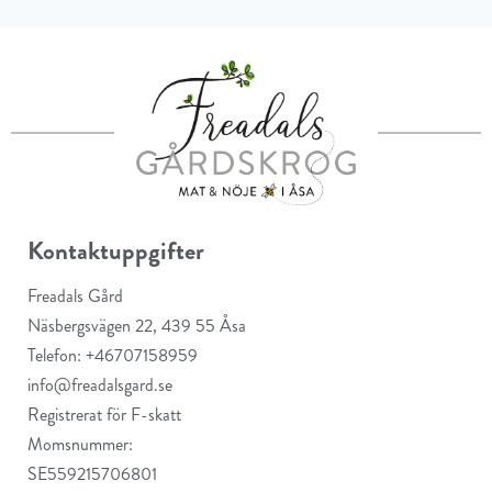
Kontaktuppgifter
Freadals Gård
Näsbergsvägen 22, 439 55 Åsa
Telefon: +46707158959
info@freadalsgard.se
Registrerat för F-skatt
Momsnummer:
SE559215706801