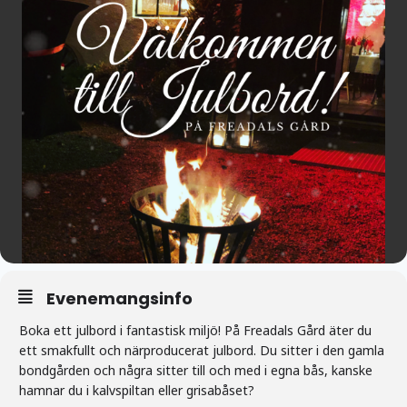
Evenemangsinfo
Boka ett
julbord
i fantastisk miljö! På Freadals Gård äter du
ett smakfullt och närproducerat
julbord
. Du sitter i den gamla
bondgården och några sitter till och med i egna bås, kanske
hamnar du i kalvspiltan eller grisabåset?