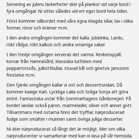
Servering av julens läckerheter sker på plankor vid varje
bord
i
fyra omgångar. Ni sitter således vid ert eget
bord
hela tiden.
Först kommer sillbordet med våra egna inlagda sillar, lax i olika
former, röror och krämer m.m.
I den andra omgången kommer det kalla. Julskinka, Lardo,
rökt rådjur, rökt kalkon och andra smarriga saker.
I den tredje omgången serveras det varma. Revbenspjäll,
korvar från HamraGård, klassiska lutfisken med
pepparrotssås, julköttbullar, stuvad kål och givetvis Janssons
frestelse m.m.
Den fjärde omgången kallar vi ost och dessertrundan. Då
kommer kaxige Karl, Lyckliga Laila och Soliga Sonja att göra
entré. Fantastiska ostar från Sommarhagens Gårdsmejeri. På
bordet landar också päron, marmelader, oliver och annat gott.
Tillsammans med ostarna finns det tryfflar, närproducerad
fudge som smälter i munnen samt övriga juliga desserter.
Ni äter närproducerat så långt det är möjligt. Mer om vilka
närproducenter vi samarbetar med kan ni läsa på vår hemsida.