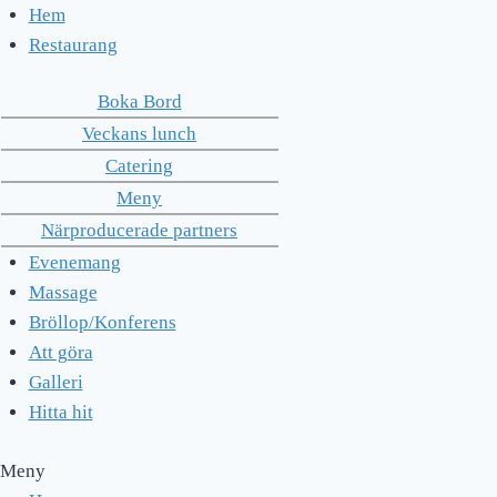
Skip
Hem
to
Restaurang
content
Boka Bord
Veckans lunch
Catering
Meny
Närproducerade partners
Evenemang
Massage
Bröllop/Konferens
Att göra
Galleri
Hitta hit
Meny