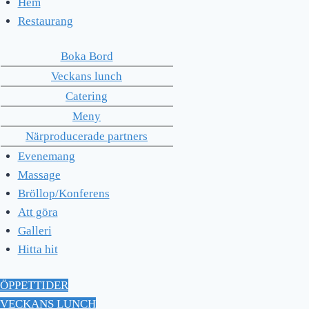
Hem
Restaurang
Boka Bord
Veckans lunch
Catering
Meny
Närproducerade partners
Evenemang
Massage
Bröllop/Konferens
Att göra
Galleri
Hitta hit
ÖPPETTIDER
VECKANS LUNCH