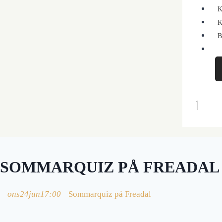
K
K
B
SOMMARQUIZ PÅ FREADAL
ons
24
jun
17:00
Sommarquiz på Freadal