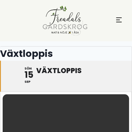
Växtloppis
VÄXTLOPPIS
SÖN
15
SEP