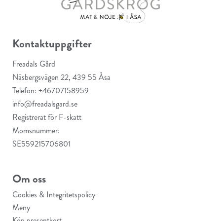
Kontaktuppgifter
Freadals Gård
Näsbergsvägen 22, 439 55 Åsa
Telefon: +46707158959
info@freadalsgard.se
Registrerat för F-skatt
Momsnummer:
SE559215706801
Om oss
Cookies & Integritetspolicy
Meny
Köp presentkort