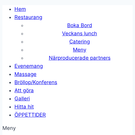
Skip
Hem
to
Restaurang
content
Boka Bord
Veckans lunch
Catering
Meny
Närproducerade partners
Evenemang
Massage
Bröllop/Konferens
Att göra
Galleri
Hitta hit
ÖPPETTIDER
Meny