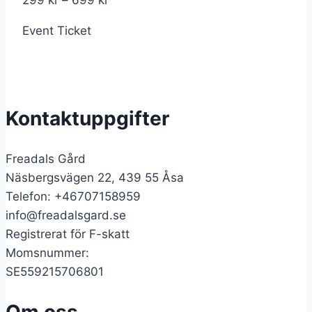
299
kr
–
699
kr
299 kr
Event Ticket
till
699 kr
Kontaktuppgifter
Freadals Gård
Näsbergsvägen 22, 439 55 Åsa
Telefon: +46707158959
info@freadalsgard.se
Registrerat för F-skatt
Momsnummer:
SE559215706801
Om oss