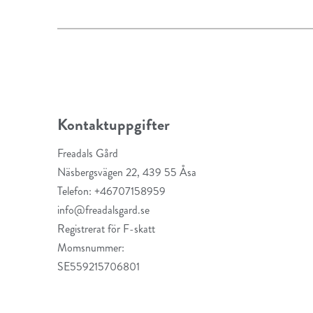
Kontaktuppgifter
Freadals Gård
Näsbergsvägen 22, 439 55 Åsa
Telefon: +46707158959
info@freadalsgard.se
Registrerat för F-skatt
Momsnummer:
SE559215706801