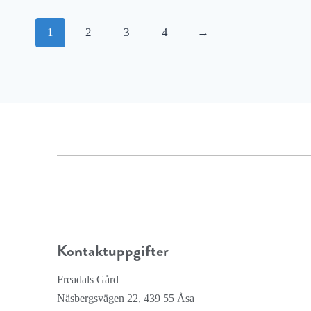
1
2
3
4
→
Kontaktuppgifter
Freadals Gård
Näsbergsvägen 22, 439 55 Åsa