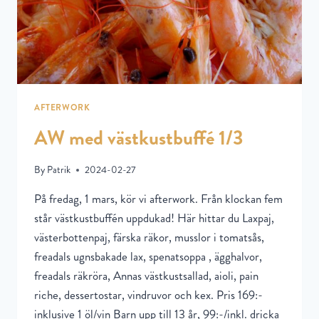
AFTERWORK
AW med västkustbuffé 1/3
By
Patrik
2024-02-27
På fredag, 1 mars, kör vi afterwork. Från klockan fem
står västkustbuffén uppdukad! Här hittar du Laxpaj,
västerbottenpaj, färska räkor, musslor i tomatsås,
freadals ugnsbakade lax, spenatsoppa , ägghalvor,
freadals räkröra, Annas västkustsallad, aioli, pain
riche, dessertostar, vindruvor och kex. Pris 169:-
inklusive 1 öl/vin Barn upp till 13 år, 99:-/inkl. dricka