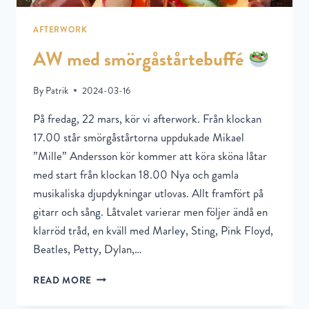
AFTERWORK
AW med smörgåstårtebuffé
By
Patrik
2024-03-16
På fredag, 22 mars, kör vi afterwork. Från klockan
17.00 står smörgåstårtorna uppdukade Mikael
”Mille” Andersson kör kommer att köra sköna låtar
med start från klockan 18.00 Nya och gamla
musikaliska djupdykningar utlovas. Allt framfört på
gitarr och sång. Låtvalet varierar men följer ändå en
klarröd tråd, en kväll med Marley, Sting, Pink Floyd,
Beatles, Petty, Dylan,…
READ MORE