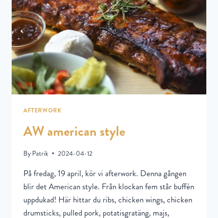
AFTERWORK
AW american style
By
Patrik
2024-04-12
På fredag, 19 april, kör vi afterwork. Denna gången
blir det American style. Från klockan fem står buffén
uppdukad! Här hittar du ribs, chicken wings, chicken
drumsticks, pulled pork, potatisgratäng, majs,