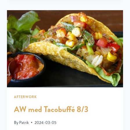
AFTERWORK
AW med Tacobuffé 8/3
By
Patrik
2024-03-05