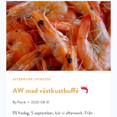
AFTERWORK
|
NYHETER
AW med västkustbuffé
By
Patrik
2025-08-31
På fredag, 5 september, kör vi afterwork. Från