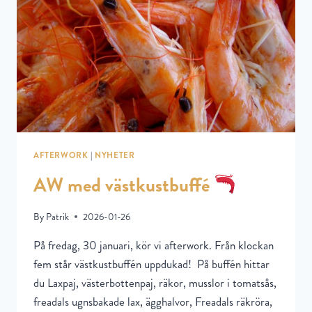
AFTERWORK
|
NYHETER
AW med västkustbuffé
By
Patrik
2026-01-26
På fredag, 30 januari, kör vi afterwork. Från klockan
fem står västkustbuffén uppdukad! På buffén hittar
du Laxpaj, västerbottenpaj, räkor, musslor i tomatsås,
freadals ugnsbakade lax, ägghalvor, Freadals räkröra,