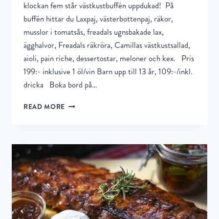
klockan fem står västkustbuffén uppdukad! På
buffén hittar du Laxpaj, västerbottenpaj, räkor,
musslor i tomatsås, freadals ugnsbakade lax,
ägghalvor, Freadals räkröra, Camillas västkustsallad,
aioli, pain riche, dessertostar, meloner och kex. Pris
199:- inklusive 1 öl/vin Barn upp till 13 år, 109:-/inkl.
dricka Boka bord på…
READ MORE