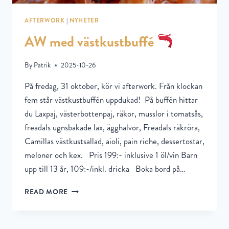
AFTERWORK
|
NYHETER
AW med västkustbuffé
By
Patrik
2025-10-26
På fredag, 31 oktober, kör vi afterwork. Från klockan
fem står västkustbuffén uppdukad! På buffén hittar
du Laxpaj, västerbottenpaj, räkor, musslor i tomatsås,
freadals ugnsbakade lax, ägghalvor, Freadals räkröra,
Camillas västkustsallad, aioli, pain riche, dessertostar,
meloner och kex. Pris 199:- inklusive 1 öl/vin Barn
upp till 13 år, 109:-/inkl. dricka Boka bord på…
READ MORE