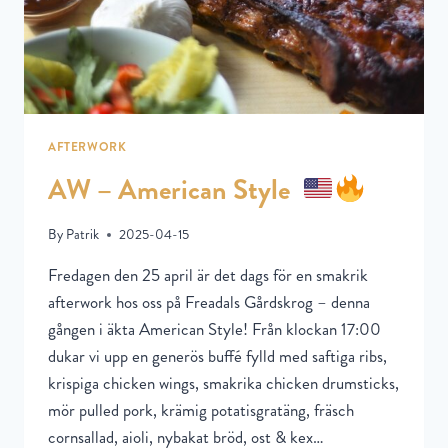
AFTERWORK
AW – American Style
By
Patrik
2025-04-15
Fredagen den 25 april är det dags för en smakrik
afterwork hos oss på Freadals Gårdskrog – denna
gången i äkta American Style! Från klockan 17:00
dukar vi upp en generös buffé fylld med saftiga ribs,
krispiga chicken wings, smakrika chicken drumsticks,
mör pulled pork, krämig potatisgratäng, fräsch
cornsallad, aioli, nybakat bröd, ost & kex…