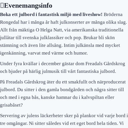
Evenemangsinfo
Boka ett
julbord
i fantastisk miljö med liveshow!
Bröderna
Rongedal har i många år haft julkonserter av många olika slag.
Allt från mäktiga O Helga Natt, via amerikanska traditionella
jullåtar till svenska julklassiker och pop. Brukar bli skön
stämning och även lite allsång. Intim julkänsla med mycket
igenkänning, varvat med värme och humor.
Under fyra kvällar i december gästar dom Freadals Gårdskrog
och bjuder på härlig julmusik till vårt fantastiska julbord.
På Freadals Gårdskrog äter du ett smakfullt och närproducerat
julbord. Du sitter i den gamla bondgården och några sitter till
och med i egna bås, kanske hamnar du i kalvspiltan eller
grisabåset?
Servering av julens läckerheter sker på plankor vid varje bord i
tre omgångar. Ni sitter således vid ert eget bord hela tiden. Vi