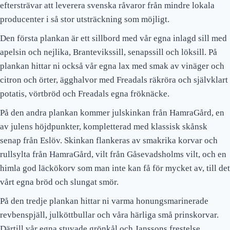
eftersträvar att leverera svenska råvaror från mindre lokala
producenter i så stor utsträckning som möjligt.
Den första plankan är ett sillbord med vår egna inlagd sill med
apelsin och nejlika, Brantevikssill, senapssill och löksill. På
plankan hittar ni också vår egna lax med smak av vinäger och
citron och örter, ägghalvor med Freadals räkröra och självklart
potatis, vörtbröd och Freadals egna fröknäcke.
På den andra plankan kommer julskinkan från HamraGård, en
av julens höjdpunkter, kompletterad med klassisk skånsk
senap från Eslöv. Skinkan flankeras av smakrika korvar och
rullsylta från HamraGård, vilt från Gåsevadsholms vilt, och en
himla god läckökorv som man inte kan få för mycket av, till det
vårt egna bröd och slungat smör.
På den tredje plankan hittar ni varma honungsmarinerade
revbenspjäll, julköttbullar och våra härliga små prinskorvar.
Därtill vår egna stuvade grönkål och Janssons frestelse.