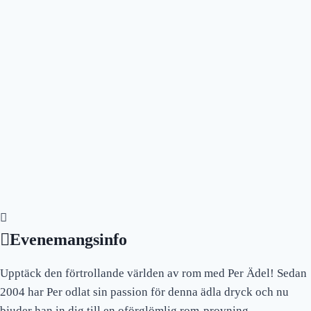
Evenemangsinfo
Upptäck den förtrollande världen av rom med Per Ädel! Sedan
2004 har Per odlat sin passion för denna ädla dryck och nu
bjuder han in dig till en oförglömlig rom-provning.