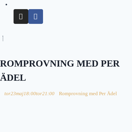
ROMPROVNING MED PER
ÄDEL
tor
23
maj
18:00
tor
21:00
Romprovning med Per Ädel