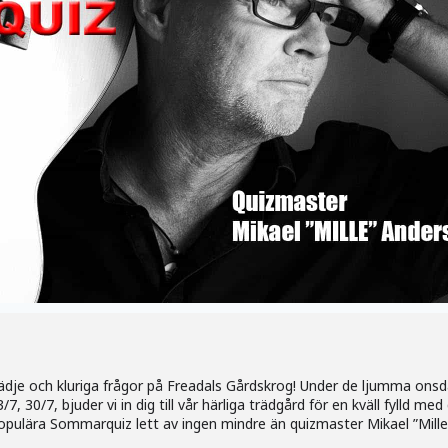
ädje och kluriga frågor på Freadals Gårdskrog! Under de ljumma onsdag
3/7, 30/7, bjuder vi in dig till vår härliga trädgård för en kväll fylld 
populära Sommarquiz lett av ingen mindre än quizmaster Mikael ”Mille