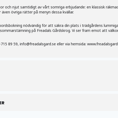
nor och njut samtidigt av vårt somriga erbjudande: en klassisk räkmac
r även övriga rätter på menyn dessa kvällar.
 bordsbokning nödvändig för att säkra din plats i trädgårdens lummig
n sommarstämning på Freadals Gårdskrog. Vi ser fram emot att välk
-715 89 59, info@freadalsgard.se eller via hemsida: www.freadalsgar
ER