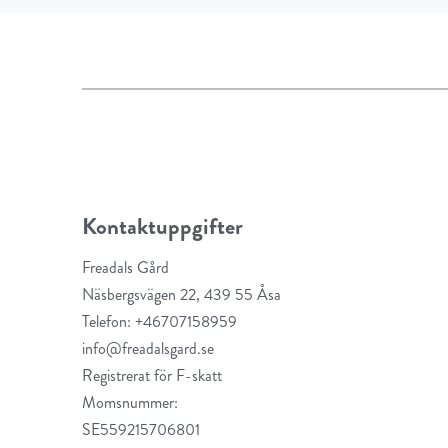
Kontaktuppgifter
Freadals Gård
Näsbergsvägen 22, 439 55 Åsa
Telefon: +46707158959
info@freadalsgard.se
Registrerat för F-skatt
Momsnummer:
SE559215706801